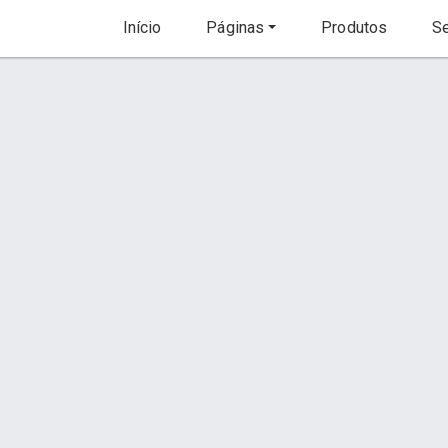
Início
Páginas
Produtos
Se
Churrasqueira Tambor
Orçamento via WhatsApp
Conta