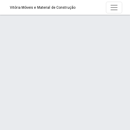
Vitória Móveis e Material de Construção
Produto > Arco de Serra Fixo
Início
Produto