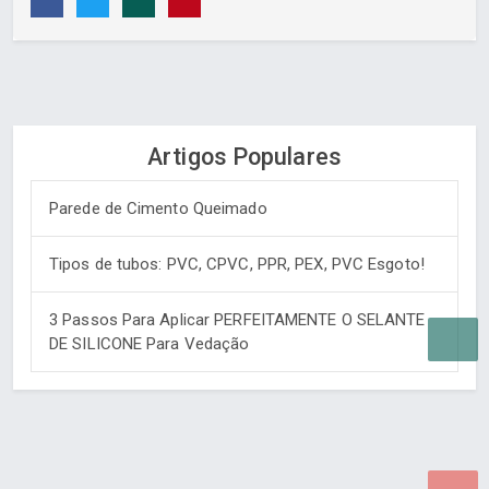
Artigos Populares
Parede de Cimento Queimado
Tipos de tubos: PVC, CPVC, PPR, PEX, PVC Esgoto!
3 Passos Para Aplicar PERFEITAMENTE O SELANTE
DE SILICONE Para Vedação
Desenvolvido por Poly Design
Cubo Guia -
www.cuboguia.com.br - Desenvolvimento de Sites e